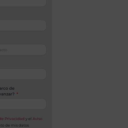
arco de
avanzar?
 de Privacidad
y el
Aviso
nto de mis datos