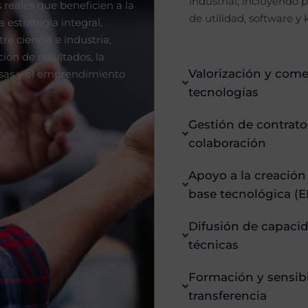
industrial, incluyendo 
 reales que beneficien a la
de utilidad, software y
 estrategia integral,
tre ciencia e industria,
ión de resultados, la
Valorización y come
sas y el emprendimiento
tecnologías
Gestión de contrato
colaboración
Apoyo a la creació
base tecnológica (
Difusión de capacid
técnicas
Formación y sensibi
transferencia