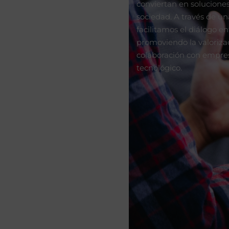
conviertan en soluciones
sociedad. A través de una
facilitamos el diálogo en
promoviendo la valorizac
colaboración con empre
tecnológico.