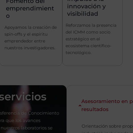
Fomento del
innovación y
emprendimient
visibilidad
o
Reforzamos la presencia
Apoyamos la creación de
del ICMM como socio
spin-offs y el espíritu
estratégico en el
emprendedor entre
ecosistema científico-
nuestros investigadores.
tecnológico.
servicios
Asesoramiento en p
resultados
nsferencia de Conocimiento
ra que los avances
Orientación sobre prop
 nuestros laboratorios se