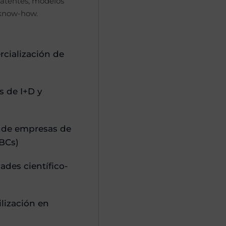
patentes, modelos
 know-how.
rcialización de
s de I+D y
n de empresas de
EBCs)
ades científico-
lización en