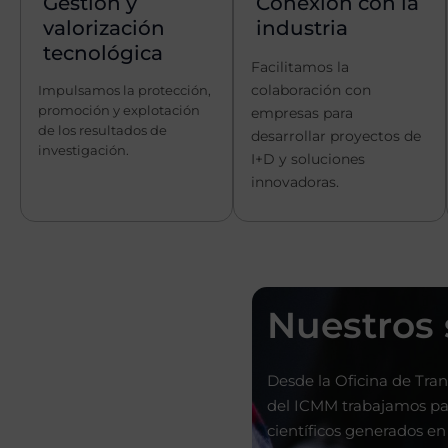
Gestión y
Conexión con la
valorización
industria
tecnológica
Facilitamos la
colaboración con
Impulsamos la protección,
promoción y explotación
empresas para
de los resultados de
desarrollar proyectos de
investigación.
I+D y soluciones
innovadoras.
Nuestros 
Desde la Oficina de Tra
del ICMM trabajamos pa
científicos generados en