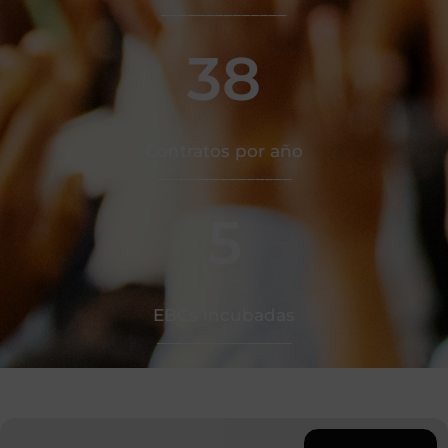
______________
38
Contratos por año
_______________
5
EBCs incubadas
_______________