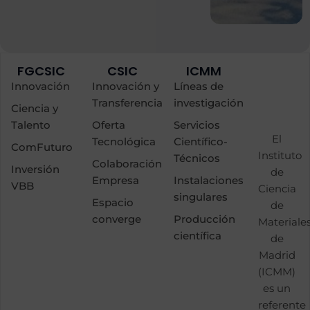
FGCSIC
CSIC
ICMM
Innovación
Innovación y
Líneas de
Transferencia
investigación
Ciencia y
Talento
Oferta
Servicios
El
Tecnológica
Científico-
ComFuturo
Instituto
Técnicos
Colaboración
Inversión
de
Empresa
Instalaciones
VBB
Ciencia
singulares
Espacio
de
converge
Producción
Materiale
científica
de
Madrid
(ICMM)
es un
referente