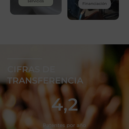
servicios
Financiación
___________
CIFRAS DE
TRANSFERENCIA
4,2
Patentes por año