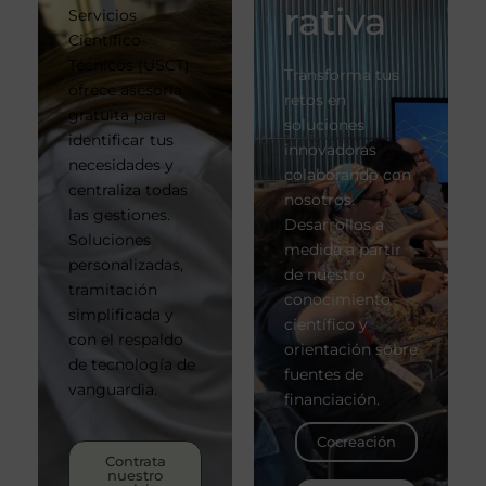
rativa
Servicios
Científico-
Técnicos (USCT)
Transforma tus
ofrece asesoría
retos en
gratuita para
soluciones
identificar tus
innovadoras
necesidades y
colaborando con
centraliza todas
nosotros.
las gestiones.
Desarrollos a
Soluciones
medida a partir
personalizadas,
de nuestro
tramitación
conocimiento
simplificada y
científico y
con el respaldo
orientación sobre
de tecnología de
fuentes de
vanguardia.
financiación.
Cocreación
Contrata
nuestro