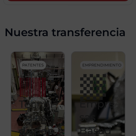
Nuestra transferencia
PATENTES
EMPRENDIMIENTO
Empre
Tecnol
sas
ogías
Basad
dispon