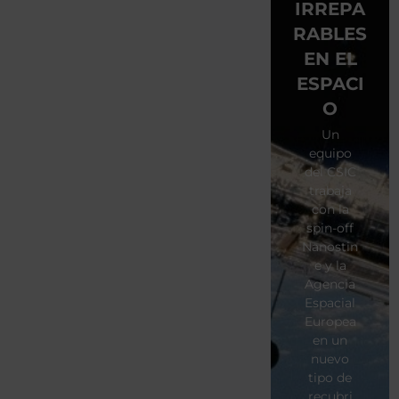
IRREPA
RABLES
EN EL
ESPACI
O
Un
equipo
del CSIC
trabaja
con la
spin-off
Nanostin
e y la
Agencia
Espacial
Europea
en un
nuevo
tipo de
recubri